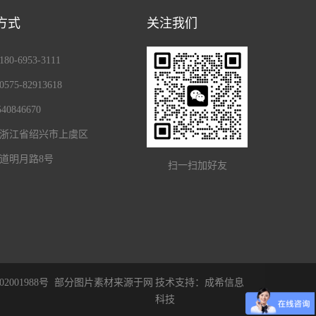
方式
关注我们
0-6953-3111
75-82913618
40846670
浙江省绍兴市上虞区
道明月路8号
扫一扫加好友
2001988号
部分图片素材来源于网
技术支持：
成希信息
科技