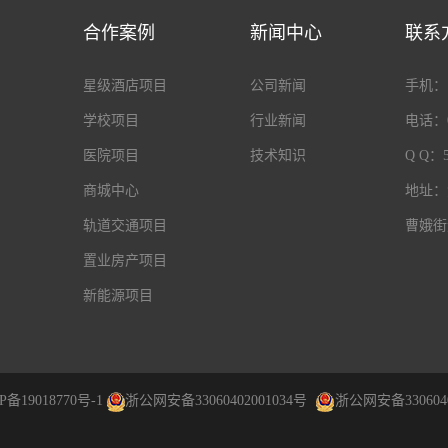
合作案例
新闻中心
联系
星级酒店项目
公司新闻
手机：18
学校项目
行业新闻
电话：05
医院项目
技术知识
Q Q：5
商城中心
地址：
轨道交通项目
曹娥街
置业房产项目
新能源项目
P备19018770号-1
浙公网安备33060402001034号
浙公网安备3306040