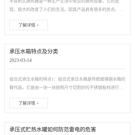
半容积式换热器是一种生产生活中常见的换热设备，它的出
现，极大的改变了人们的生活。因其产品具有很多的优点，且
售价比较亲民，快速的走入到了各行各业中，关于半容积式换
了解详情 +
热器的使用寿命长短，...
承压水箱特点及分类
2023-03-14
组合式承压水箱的特点1：组合式承压水箱是传统玻璃钢水箱的
替代品，它是由一块一块按照尺寸切割好的不锈钢板材进行焊
接而成的水箱，在其被焊接的地方，使用时间久了以后就会出
了解详情 +
现小范围的渗漏情...
承压式贮热水罐如何防范雷电的危害