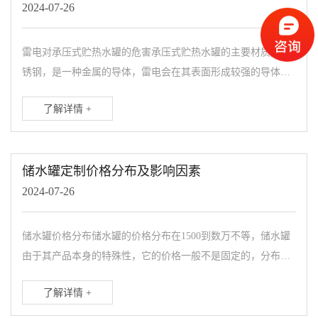
2024-07-26
雷电对承压式贮热水罐的危害承压式贮热水罐的主要材质是不
锈钢，是一种金属的导体，雷电会在其表面形成较强的导体，
会导致承压式贮热水罐在使用的时候出现各种的安全隐患，还
了解详情 +
会导致承压式贮热水...
储水罐定制价格分布及影响因素
2024-07-26
储水罐价格分布储水罐的价格分布在1500到数万不等，储水罐
由于其产品本身的特殊性，它的价格一般不是固定的，分布上
的差价也较大，有着诸多的价格决定因素。储水罐价格影响因
了解详情 +
素 一：性能分布...