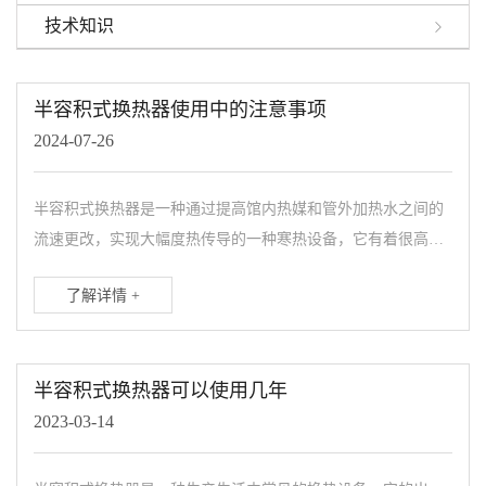
技术知识
半容积式换热器使用中的注意事项
2024-07-26
半容积式换热器是一种通过提高馆内热媒和管外加热水之间的
流速更改，实现大幅度热传导的一种寒热设备，它有着很高的
热量和传热效率，在想关的工厂，医药，生活区我们都能看到
了解详情 +
半容积式换热器的身...
半容积式换热器可以使用几年
2023-03-14