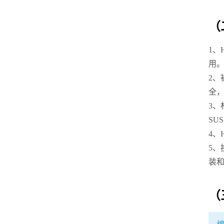
（
1、
用
2、
全
3、
SU
4、
5
装
（