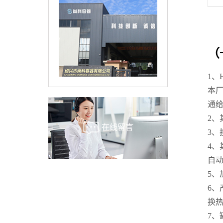
（
1、
本厂
通
2、
在线留言
3
4、
自
5、
6
换热
7