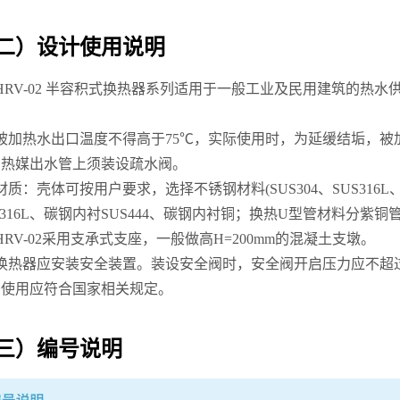
二）设计使用说明
HRV-02 半容积式换热器系列适用于一般工业及民用建筑的热
。
被加热水出口温度不得高于75℃，实际使用时，为延缓结垢，被加
，热媒出水管上须装设疏水阀。
材质：壳体可按用户要求，选择不锈钢材料(SUS304、SUS316L、S
S316L、碳钢内衬SUS444、碳钢内衬铜；换热U型管材料分紫铜管、
HRV-02采用支承式支座，一般做高H=200mm的混凝土支墩。
、换热器应安装安全装置。装设安全阀时，安全阀开启压力应不超
和使用应符合国家相关规定。
三）编号说明