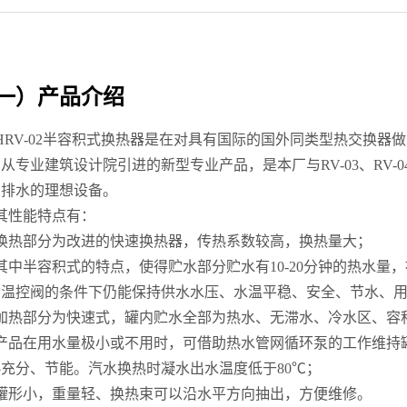
一）产品介绍
HRV-02半容积式换热器是在对具有国际的国外同类型热交换
从专业建筑设计院引进的新型专业产品，是本厂与RV-03、RV
给排水的理想设备。
其性能特点有：
、换热部分为改进的快速换热器，传热系数较高，换热量大；
其中半容积式的特点，使得贮水部分贮水有10-20分钟的热水量
动温控阀的条件下仍能保持供水水压、水温平稳、安全、节水、
加热部分为快速式，罐内贮水全部为热水、无滞水、冷水区、容积
、产品在用水量极小或不用时，可借助热水管网循环泵的工作维持
充分、节能。汽水换热时凝水出水温度低于80℃；
、罐形小，重量轻、换热束可以沿水平方向抽出，方便维修。