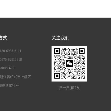
方式
关注我们
0-6953-3111
75-82913618
40846670
浙江省绍兴市上虞区
道明月路8号
扫一扫加好友