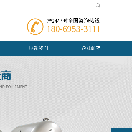
7*24小时全国咨询热线
180-6953-3111
联系我们
企业邮箱