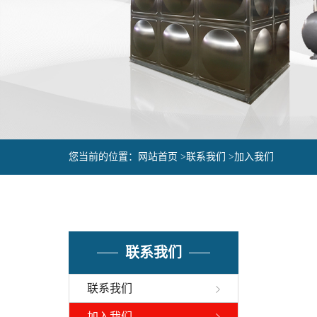
您当前的位置：
网站首页 >
联系我们 >
加入我们
联系我们
联系我们
加入我们