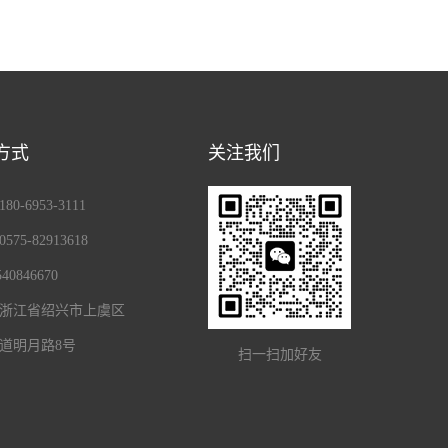
方式
关注我们
0-6953-3111
75-82913618
40846670
浙江省绍兴市上虞区
道明月路8号
扫一扫加好友