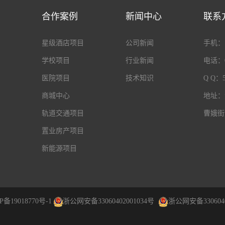
合作案例
新闻中心
联系
星级酒店项目
公司新闻
手机：18
学校项目
行业新闻
电话：05
医院项目
技术知识
Q Q：5
商城中心
地址：
轨道交通项目
曹娥街
置业房产项目
新能源项目
P备19018770号-1
浙公网安备33060402001034号
浙公网安备3306040