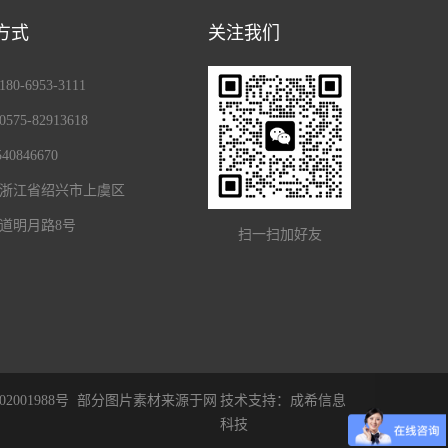
方式
关注我们
0-6953-3111
75-82913618
40846670
浙江省绍兴市上虞区
道明月路8号
扫一扫加好友
2001988号
部分图片素材来源于网
技术支持：
成希信息
科技