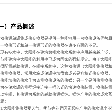
一）产品概述
双热源单罐集成热交换器是提供一种能够用一台换热设备代替
单一换热形式和单一热源形式的换热器在诸多方面的不足。
现有技术中，太阳能在建筑给排水热水系统中应用越来越广泛
，节能建筑中太阳能的利用率已成为国家的强制规定。由于太阳
必须配置辅助热源，在间接系统中，这种双热源（太阳能集热器
集热侧换热器，常用水箱或储罐中加盘管或者是容积式热交换器
为热能加热的热水作为该侧换热设备的热媒；另一个是供热侧换
构为在储水罐的侧壁焊接连接一插入式的快速换热装置，换热装置
流动空间，其热源为系统的辅助热源锅炉。锅炉产生的热水或水
问题：
1.太阳能集热器受天气、季节等外界因素影响产生的热水温度