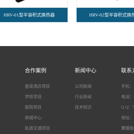
HRV-01型半容积式换热器
HRV-02型半容积式换
合作案例
新闻中心
联系
星级酒店项目
公司新闻
手机：18
学校项目
行业新闻
电话：05
医院项目
技术知识
Q Q：5
商城中心
地址：
轨道交通项目
曹娥街