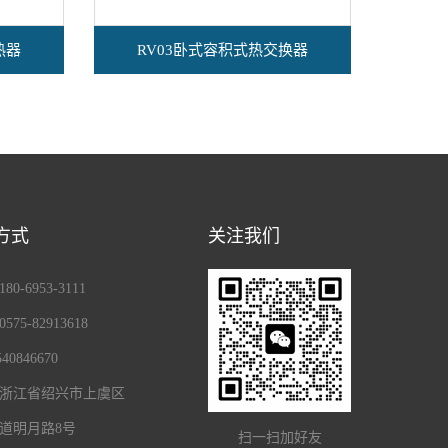
热器
RV03卧式容积式热交换器
R
方式
关注我们
0-6953-3111
75-82913618
40846670
浙江省绍兴市上虞区
道明月路8号
扫一扫加好友