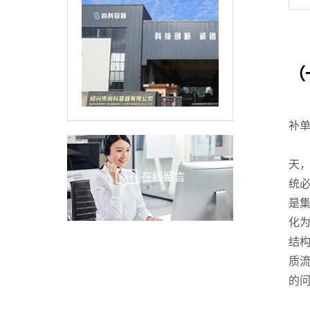
（
补
天
在线留言
统
是
化
结
质
的