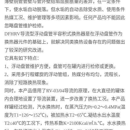
薄壁铜管管壁与管外壁结垢层膨胀量的差异，在一定条件
下，使水垢自动脱落。但水垢的自动去除受水质、使用条件
热媒工况、维护管理等多项因素影响。任何产品均不能因此
忽略盘管维护检修。
DFHRV导流型浮动盘管半容积式换热器是在浮动盘管作为
换热器元件的基础上，就解决同类换热设备存在的问题做出
了较深的研究改进。
它具有如下特点：
1、浮动盘管维护方便，盘管可在罐内进行检修或更换。
2、采用多行程螺旋的浮动管组，热媒分布均匀，流程长，
消除了短路换热现象。
同时，本产品借用了RV-03/04导流的原理，在大直径的罐体
内合理地设置了导流装置，进一步改善了换热工况。本产品
样罐经过检测，汽水换热时，在蒸汽压力Pt=0.2～0.4MPa(温
度为T1=126～152℃)，被加热水T2=65℃,凝结水出水温度
T2≤40℃的工况下，传热系数K=2100Kcal/㎡.h.℃。水水换热