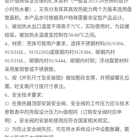
设计值既保证合理的贮水容积（一般宜为15-20分钟的设计
小时热水量），又充分发挥其高效热能力两个方面来选用盘
管面积。本产品亦可根据用户特殊需要非定型产品设计。
3、被加热水出口温度不得高于75℃，实际使用时，为延缓
结垢，被加热水温度宜控制在50-60℃之间。
4、材质：壳体可按用户要求，选择不锈钢材料(SUS304、
SUS316L、SUS2205)或碳钢内衬SUS304、碳钢内衬
SUS316L、碳钢内衬SUS444、碳钢内衬铜；浮动盘管材料
采用紫铜管或不锈钢管。
5、按《外形尺寸及安装图》做加筋砼支撑，并预留螺孔位
置。砼支墩尺寸按尺寸表注。
6、安全技术要求：
1）在换热器顶部安装安全阀，安全阀的工作压力应与技术
参数表中的壳程设计压力Ps值相同（订购安全阀时应申
明）。安全阀的安装和使用应符合国家相关规定。
2）为防止安全阀失控，可在热水系统设计中设膨胀罐、膨