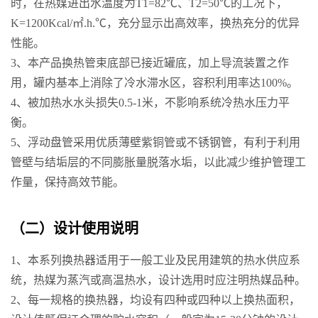
时，在热媒进出水温度为T1=82℃、T2=50℃的工况下，
K=1200Kcal/㎡.h.℃，充分显示出高效率，换热充分的优异
性能。
3、本产品换热管束底部已接近罐底，加上导流装置之作
用，罐内基本上消除了冷水滞水区，容积利用率达100%。
4、被加热水水头损失0.5-1米，不影响系统冷热水压力平
衡。
5、浮动盘管采用优质薄壁紫铜管或不锈钢管，有利于利用
管壁与结垢层的不同膨胀量脱落水垢，以此减少维护管理工
作量，保持高效节能。
（二）设计使用说明
1、本系列换热器适用于一般工业及民用建筑的热水供应系
统，热媒为蒸汽或高温热水，设计选用时应注明热媒品种。
2、每一规格的换热器，均设有四种或四种以上换热面积，