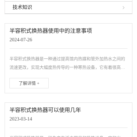
技术知识
半容积式换热器使用中的注意事项
2024-07-26
半容积式换热器是一种通过提高馆内热媒和管外加热水之间的
流速更改，实现大幅度热传导的一种寒热设备，它有着很高的
热量和传热效率，在想关的工厂，医药，生活区我们都能看到
了解详情 +
半容积式换热器的身...
半容积式换热器可以使用几年
2023-03-14