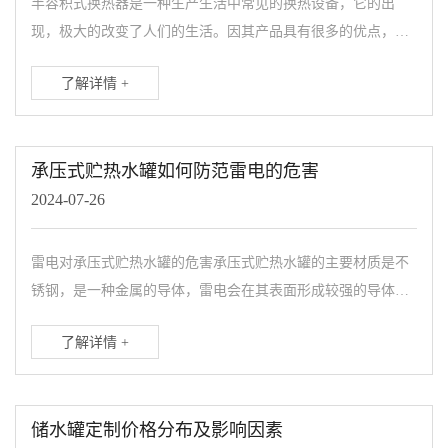
半容积式换热器是一种生产生活中常见的换热设备，它的出
现，极大的改变了人们的生活。因其产品具有很多的优点，且
售价比较亲民，快速的走入到了各行各业中，关于半容积式换
了解详情 +
热器的使用寿命长短，...
承压式贮热水罐如何防范雷电的危害
2024-07-26
雷电对承压式贮热水罐的危害承压式贮热水罐的主要材质是不
锈钢，是一种金属的导体，雷电会在其表面形成较强的导体，
会导致承压式贮热水罐在使用的时候出现各种的安全隐患，还
了解详情 +
会导致承压式贮热水...
储水罐定制价格分布及影响因素