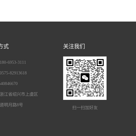
方式
关注我们
0-6953-3111
75-82913618
40846670
浙江省绍兴市上虞区
道明月路8号
扫一扫加好友