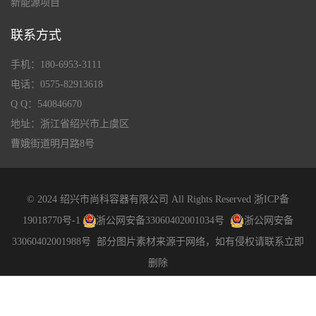
新能源项目
联系方式
手机：180-6953-3111
电话：0575-82913618
Q Q：540846670
地址：浙江省绍兴市上虞区
曹娥街道明月路8号
© 2024 绍兴市尚科容器有限公司 All Rights Reserved
浙ICP备
19018770号-1
浙公网安备33060402001034号
浙公网安备
33060402001988号
部分图片素材来源于网络，如有侵权请联系立即
删除
技术支持：
成希信息科技